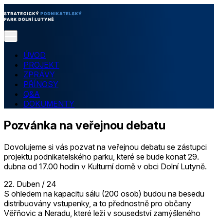
ÚVOD
PROJEKT
ZPRÁVY
PŘÍNOSY
Q&A
DOKUMENTY
Pozvánka na veřejnou debatu
Dovolujeme si vás pozvat na veřejnou debatu se zástupci
projektu podnikatelského parku, které se bude konat 29.
dubna od 17.00 hodin v Kulturní domě v obci Dolní Lutyně.
22. Duben / 24
S ohledem na kapacitu sálu (200 osob) budou na besedu
distribuová­ny vstupenky, a to přednostně pro občany
Věřňovic a Neradu, které leží v sousedství zamýšleného