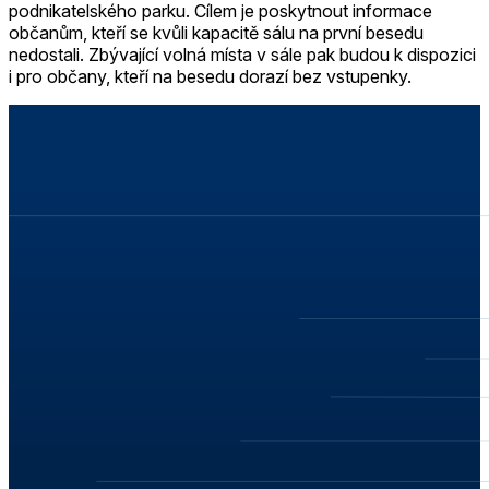
podnika­telského parku. Cílem je poskytnout informace
občanům, kteří se kvůli kapacitě sálu na první besedu
nedostali. Zbýva­jící volná místa v sále pak budou k dispozici
i pro občany, kteří na be­sedu dorazí bez vstupenky.