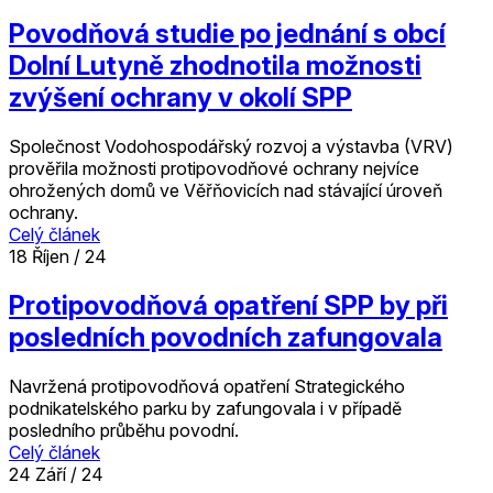
Povodňová studie po jednání s obcí
Dolní Lutyně zhodnotila možnosti
zvýšení ochrany v okolí SPP
Společnost Vodohospodářský rozvoj a výstavba (VRV)
prověřila možnosti protipovodňové ochrany nejvíce
ohrožených domů ve Věřňovicích nad stávající úroveň
ochrany.
Celý článek
18
Říjen / 24
Protipovodňová opatření SPP by při
posledních povodních zafungovala
Navržená protipovodňová opatření Strategického
podnikatelského parku by zafungovala i v případě
posledního průběhu povodní.
Celý článek
24
Září / 24