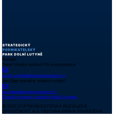
Kontakt
David Vondra
vedoucí PR a komunikace
david.vondra@sirsdevelopment.cz
Jan Elger
manažer vnějších vztahů
jan.elger@sirsdevelopment.cz
Zásady ochrany osobních údajů
Cookies
© 2026 STÁTNÍ INVESTIČNÍ A ROZVOJOVÁ
SPOLEČNOST, A.S. VŠECHNA PRÁVA VYHRAZENA.