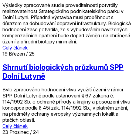
Výsledky zpracované studie proveditelnosti potvrdily
realizovatelnost Strategického podnikatelského parku v
Dolní Lutyni. Případná výstavba musí proběhnout s
důrazem na dobudování dopravní infrastruktury. Biologická
hodnocení zase potvrdila, že s vybudováním navržených
kompenzačních opatření bude dopad záměru na chráněná
území a přírodní biotopy minimální.
Celý článek
19
Březen / 25
Shrnutí biologických průzkumů SPP
Dolní Lutyně
Bylo zpracováno hodnocení vlivu využití území v rámci
SPP Dolní Lutyně podle ustanovení § 67 zákona č.
114/1992 Sb. o ochraně přírody a krajiny a posouzení vlivu
koncepce podle § 45i zák. 114/1992 Sb., v platném znění,
na předměty ochrany evropsky významných lokalit a
ptačích oblastí.
Celý článek
23
Prosinec / 24