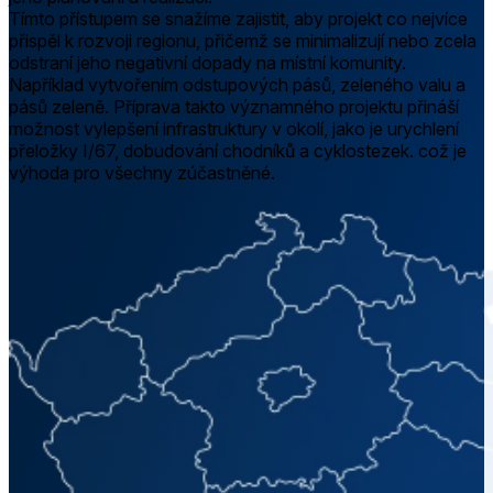
Tímto přístupem se snažíme zajistit, aby projekt co nejvíce
přispěl k rozvoji regionu, přičemž se minimalizují nebo zcela
odstraní jeho negativní dopady na místní komunity.
Například vytvořením odstupových pásů, zeleného valu a
pásů zeleně. Příprava takto významného projektu přináší
možnost vylepšení infrastruktury v okolí, jako je urychlení
přeložky I/67, dobudování chodníků a cyklostezek. což je
výhoda pro všechny zúčastněné.