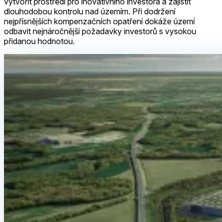
vytvořit prostředí pro inovativního investora a zajistit
dlouhodobou kontrolu nad územím. Při dodržení
nejpřísnějších kompenzačních opatření dokáže území
odbavit nejnáročnější požadavky investorů s vysokou
přidanou hodnotou.