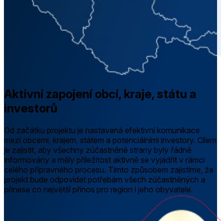
Aktivní zapojení obcí, kraje, státu a
investorů
Od začátku projektu je nastavená efektivní komunikace
mezi obcemi, krajem, státem a potenciálními investory. Cílem
je zajistit, aby všechny zúčastněné strany byly řádně
informovány a měly příležitost aktivně se vyjádřit v rámci
celého přípravného procesu. Tímto způsobem zajistíme, že
projekt bude odpovídat potřebám všech zúčastněných a
přinese co největší přínos pro region i jeho obyvatele.