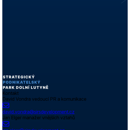
Kontakt
David Vondra
vedoucí PR a komunikace
david.vondra@sirsdevelopment.cz
Jan Elger
manažer vnějších vztahů