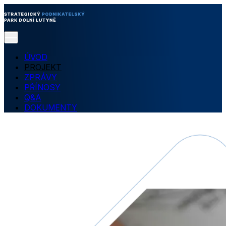
ÚVOD
PROJEKT
ZPRÁVY
PŘÍNOSY
Q&A
DOKUMENTY