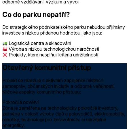
odborné vzdělávání, výzkum a vývoj
Co do parku nepatří?
Do strategického podnikatelského parku nebudou přijímány
investice s nízkou přidanou hodnotou, jako jsou:
Logistická centra a skladování
Výroba s nízkou technologickou náročností
Projekty, které nesplňují kritéria udržitelnosti
Otevřený komunitní přístup
Projekt se realizuje s aktivním zapojením místních
samospráv, občanských iniciativ a odborné veřejnosti.
Klíčové aspekty komunitního přístupu:
Pokročilá odvětví
Zóna je zaměřena na technologicky pokročilé investory,
zejména v oblasti výroby čipů a polovodičů, elektromobility,
robotiky, technologií pro zdravotnictví či udržitelné
energetiky.