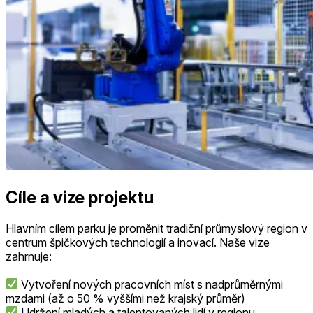
Cíle a vize projektu
Hlavním cílem parku je proměnit tradiční průmyslový region v
centrum špičkových technologií a inovací. Naše vize
zahrnuje:
Vytvoření nových pracovních míst s nadprůměrnými
mzdami (až o 50 % vyššími než krajský průměr)
Udržení mladých a talentovaných lidí v regionu