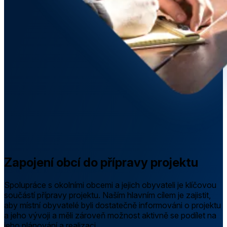
Zapojení obcí do přípravy projektu
Spolupráce s okolními obcemi a jejich obyvateli je klíčovou
součástí přípravy projektu. Naším hlavním cílem je zajistit,
aby místní obyvatelé byli dostatečně informováni o projektu
a jeho vývoji a měli zároveň možnost aktivně se podílet na
jeho plánování a realizaci.