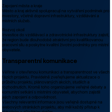
Zapojení města a kraje
Město a kraj aktivně spolupracují na vytváření podmínek pro
investory, včetně dopravní infrastruktury, vzdělávání a
místních služeb.
Rozvoj okolí
Investice do vzdělávací a zdravotnické infrastruktury zajistí,
že region bude dlouhodobě atraktivní pro kvalifikovanou
pracovní sílu a poskytne kvalitní životní podmínky pro místní
obyvatele.
Transparentní komunikace
Věříme v otevřenou komunikaci a transparentnost ve všech
fázích projektu. Pravidelně zveřejňujeme aktualizace o
průběhu projektu, plánovaných akcích, studiích a
rozhodnutích. Kromě toho organizujeme veřejné debaty a
komunitní setkání s místními obyvateli, abychom zajistili
jejich zapojení a odpovědnost.
Všechny relevantní informace jsou veřejně dostupné na
webových stránkách projektu, aby měl každý přístup k